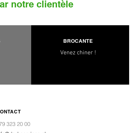
ar notre clientèle
S
BROCANTE
Venez chiner !
ONTACT
79 323 20 00