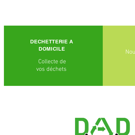
DECHETTERIE A
DOMICILE
Nou
C
ollecte
de
vos déchets