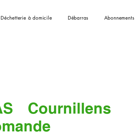
Déchetterie à domicile
Débarras
Abonnements
AS
Cournillens
omande