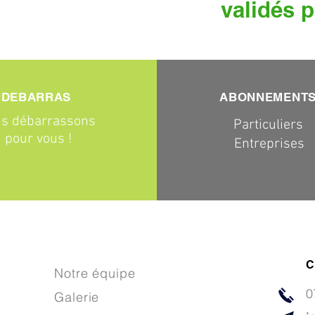
validés p
DEBARRAS
ABONNEMENT
s débarrassons
Particuliers
pour vous !
Entreprises
C
Notre équipe
0
Galerie