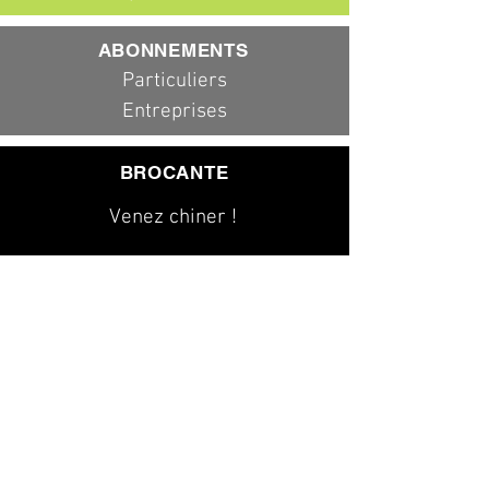
ABONNEMENTS
Particuliers
Entreprises
BROCANTE
Venez chiner !
079 323 20 00
info@dad-services.ch