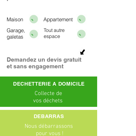
Maison
Appartement
Garage,
Tout autre
espace
galetas
Demandez un devis gratuit
et sans engagement
DECHETTERIE A DOMICILE
C
ollecte
de
vos déchets
DEBARRAS
Nous débarrassons
pour vous !