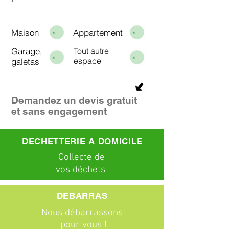
Maison
Appartement
Garage,
Tout autre
espace
galetas
Demandez un devis gratuit
et sans engagement
DECHETTERIE A DOMICILE
C
ollecte
de
vos déchets
DEBARRAS
Nous débarrassons
pour vous !