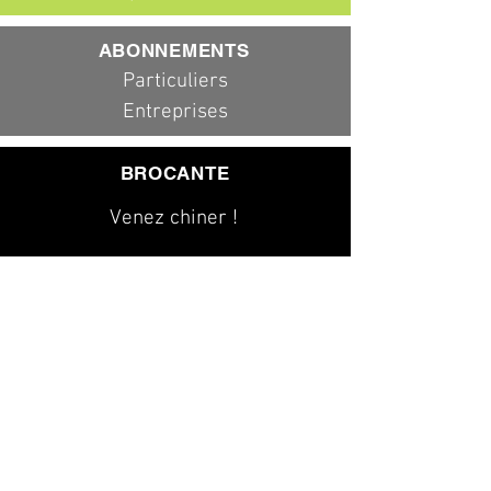
ABONNEMENTS
Particuliers
Entreprises
BROCANTE
Venez chiner !
079 323 20 00
info@dad-services.ch