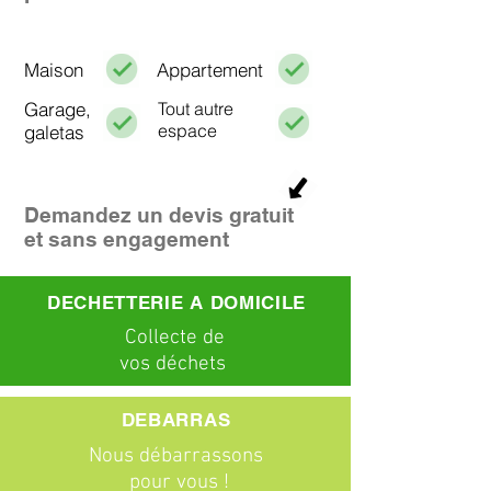
Maison
Appartement
Garage,
Tout autre
espace
galetas
Demandez un devis gratuit
et sans engagement
DECHETTERIE A DOMICILE
C
ollecte
de
vos déchets
DEBARRAS
Nous débarrassons
pour vous !