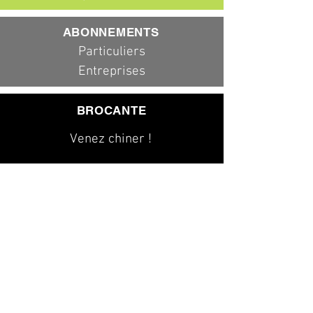
ABONNEMENTS
Particuliers
Entreprises
BROCANTE
Venez chiner !
079 323 20 00
info@dad-services.ch