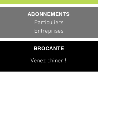
ABONNEMENTS
Particuliers
Entreprises
BROCANTE
Venez chiner !
079 323 20 00
info@dad-services.ch