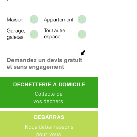
Maison
Appartement
Garage,
Tout autre
espace
galetas
Demandez un devis gratuit
et sans engagement
DECHETTERIE A DOMICILE
C
ollecte
de
vos déchets
DEBARRAS
Nous débarrassons
pour vous !