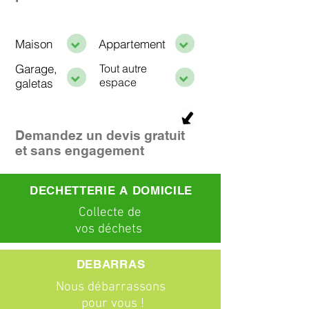
Maison
Appartement
Garage,
Tout autre
espace
galetas
Demandez un devis gratuit
et sans engagement
DECHETTERIE A DOMICILE
C
ollecte
de
vos déchets
DEBARRAS
Nous débarrassons
pour vous !