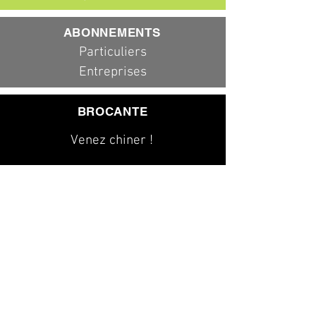
ABONNEMENTS
Particuliers
Entreprises
BROCANTE
Venez chiner !
079 323 20 00
info@dad-services.ch