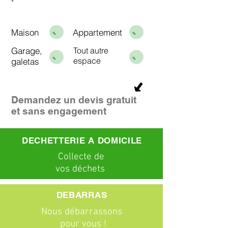
Maison
Appartement
Garage,
Tout autre
espace
galetas
Demandez un devis gratuit
et sans engagement
DECHETTERIE A DOMICILE
C
ollecte
de
vos déchets
DEBARRAS
Nous débarrassons
pour vous !