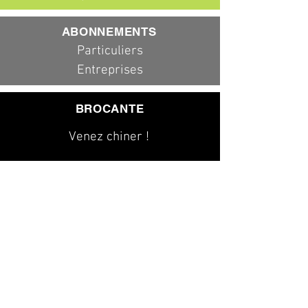
ABONNEMENTS
Particuliers
Entreprises
BROCANTE
Venez chiner !
079 323 20 00
info@dad-services.ch