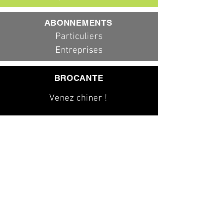
ABONNEMENTS
Particuliers
Entreprises
BROCANTE
Venez chiner !
079 323 20 00
info@dad-services.ch