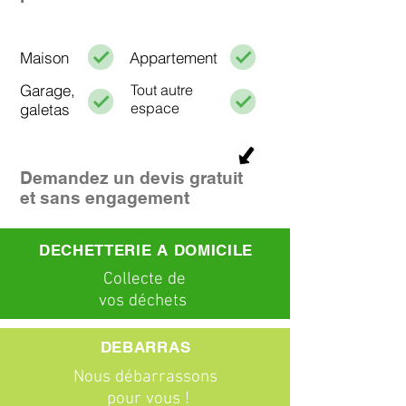
Maison
Appartement
Garage,
Tout autre
espace
galetas
Demandez un devis gratuit
et sans engagement
DECHETTERIE A DOMICILE
C
ollecte
de
vos déchets
DEBARRAS
Nous débarrassons
pour vous !