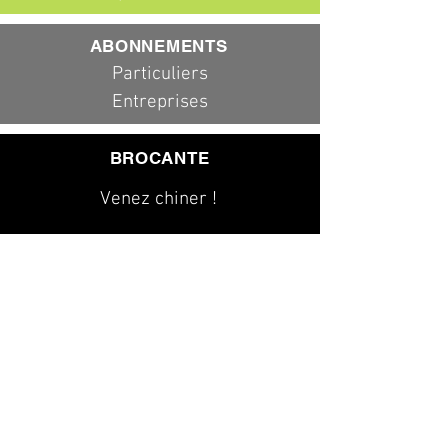
ABONNEMENTS
Particuliers
Entreprises
BROCANTE
Venez chiner !
079 323 20 00
info@dad-services.ch