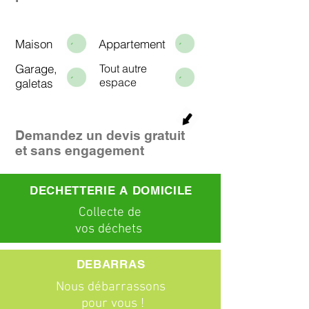
Maison
Appartement
Garage,
Tout autre
espace
galetas
Demandez un devis gratuit
et sans engagement
DECHETTERIE A DOMICILE
C
ollecte
de
vos déchets
DEBARRAS
Nous débarrassons
pour vous !