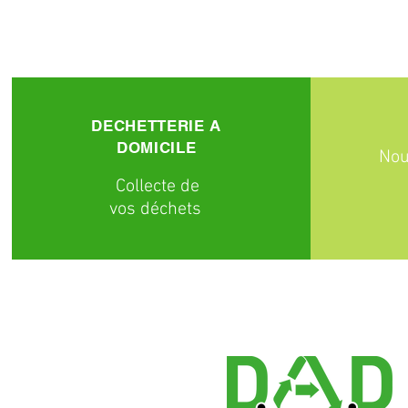
DECHETTERIE A
DOMICILE
Nou
C
ollecte
de
vos déchets