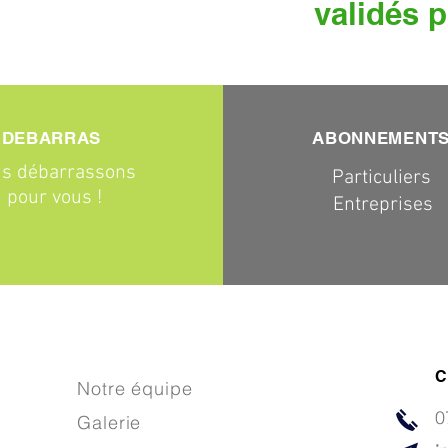
validés p
DEBARRAS
ABONNEMENT
s débarrassons
Particuliers
pour vous !
Entreprises
C
Notre équipe
0
Galerie