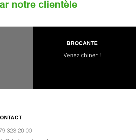
ar notre clientèle
S
BROCANTE
Venez chiner !
ONTACT
79 323 20 00