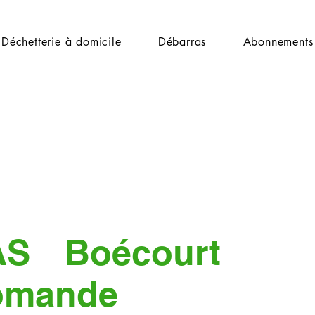
Déchetterie à domicile
Débarras
Abonnements
AS
Boécourt
omande