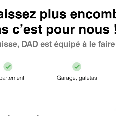
aissez plus encomb
as c’est pour nous 
isse, DAD est équipé à le fair
partement
Garage, galetas