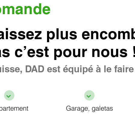
omande
aissez plus encomb
as c’est pour nous 
isse, DAD est équipé à le fair
partement
Garage, galetas