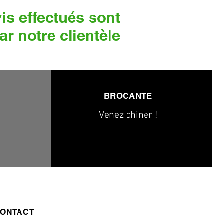
is effectués sont
ar notre clientèle
S
BROCANTE
Venez chiner !
ONTACT