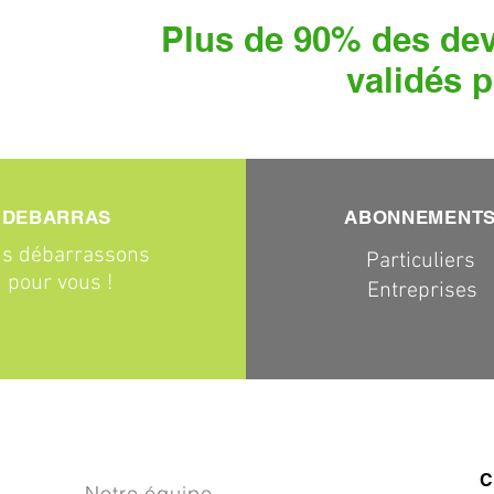
Plus de 90% des dev
validés p
DEBARRAS
ABONNEMENT
s débarrassons
Particuliers
pour vous !
Entreprises
C
Notre équipe