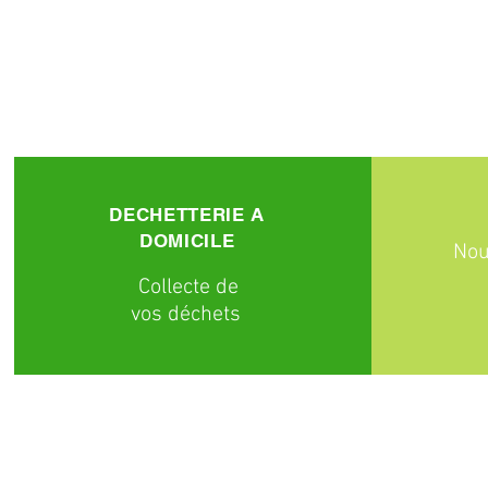
DECHETTERIE A
DOMICILE
Nou
C
ollecte
de
vos déchets