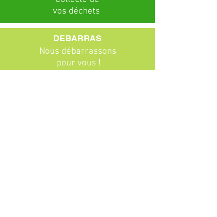
vos déchets
DEBARRAS
Nous débarrassons
pour vous !
ABONNEMENTS
Particuliers
Entreprises
BROCANTE
Venez chiner !