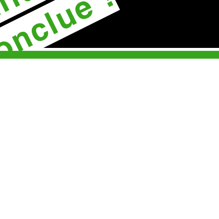
onclue !