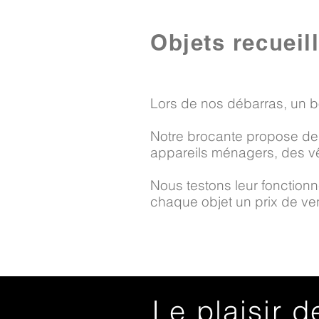
Objets recueil
Lors de nos débarras, un b
Notre brocante propose des
appareils ménagers, des vê
Nous testons leur fonctionne
chaque objet un prix de vent
Le plaisir d