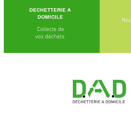
DECHETTERIE A
DOMICILE
Nou
C
ollecte
de
vos déchets