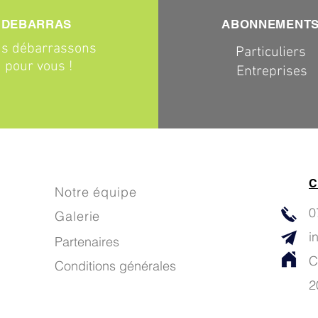
DEBARRAS
ABONNEMENT
s débarrassons
Particuliers
pour vous !
Entreprises
C
Notre équipe
0
Galerie
i
Partenaires
C
Conditions générales
2