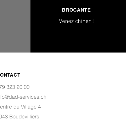
S
BROCANTE
Venez chiner !
ONTACT
79 323 20 00
nfo@dad-services.ch
entre du Village 4
043 Boudevilliers