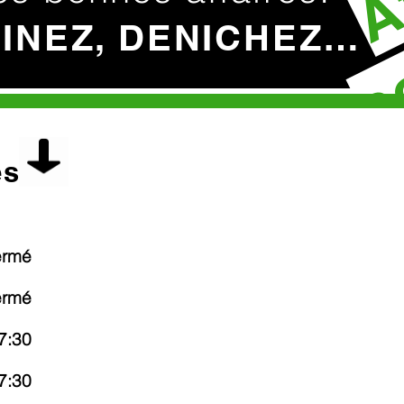
c
HINEZ, DENICHEZ…
es
ermé
ermé
7:30
7:30