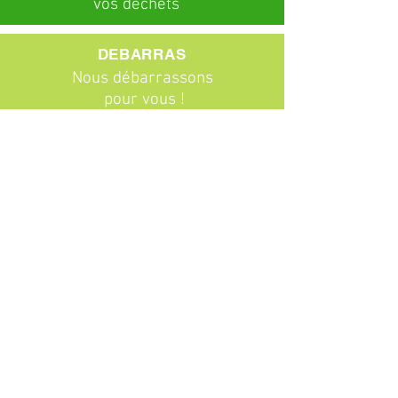
vos déchets
DEBARRAS
Nous débarrassons
pour vous !
ABONNEMENTS
Particuliers
Entreprises
BROCANTE
Venez chiner !