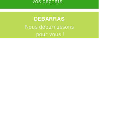
vos déchets
DEBARRAS
Nous débarrassons
pour vous !
ABONNEMENTS
Particuliers
Entreprises
BROCANTE
Venez chiner !