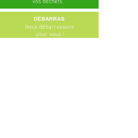
vos déchets
DEBARRAS
Nous débarrassons
pour vous !
ABONNEMENTS
Particuliers
Entreprises
BROCANTE
Venez chiner !