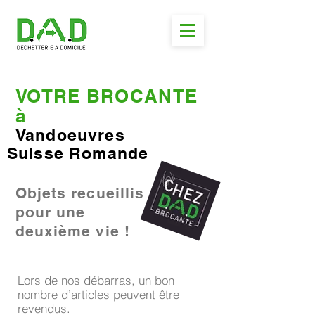
VOTRE BROCANTE
à
Vandoeuvres
Suisse Romande
Objets recueillis
pour une
deuxième vie !
Lors de nos débarras, un bon
nombre d’articles peuvent être
revendus.