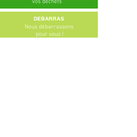
vos déchets
DEBARRAS
Nous débarrassons
pour vous !
ABONNEMENTS
Particuliers
Entreprises
BROCANTE
Venez chiner !