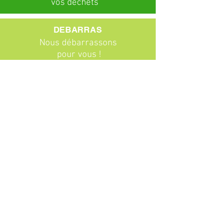
vos déchets
DEBARRAS
Nous débarrassons
pour vous !
ABONNEMENTS
Particuliers
Entreprises
BROCANTE
Venez chiner !