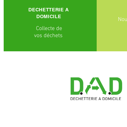
DECHETTERIE A
DOMICILE
Nou
C
ollecte
de
vos déchets