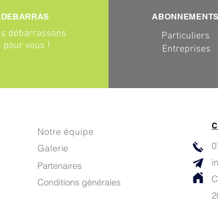
DEBARRAS
ABONNEMENT
s débarrassons
Particuliers
pour vous !
Entreprises
C
Notre équipe
0
Galerie
i
Partenaires
C
Conditions générales
2