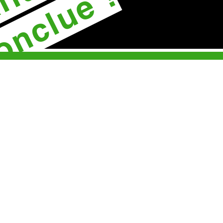
onclue !