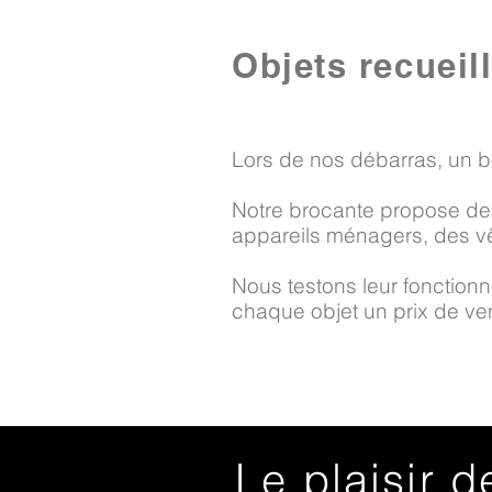
Objets recueil
Lors de nos débarras, un b
Notre brocante propose des
appareils ménagers, des vê
Nous testons leur fonctionne
chaque objet un prix de vent
Le plaisir d