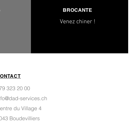
S
BROCANTE
Venez chiner !
ONTACT
79 323 20 00
nfo@dad-services.ch
entre du Village 4
043 Boudevilliers