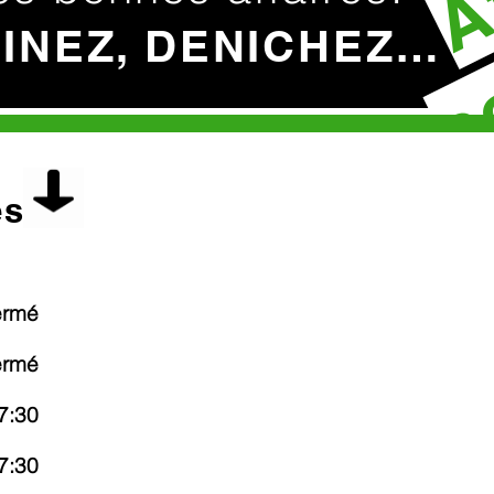
c
HINEZ, DENICHEZ…
es
ermé
ermé
7:30
7:30