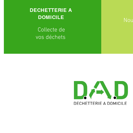
DECHETTERIE A
DOMICILE
Nou
C
ollecte
de
vos déchets