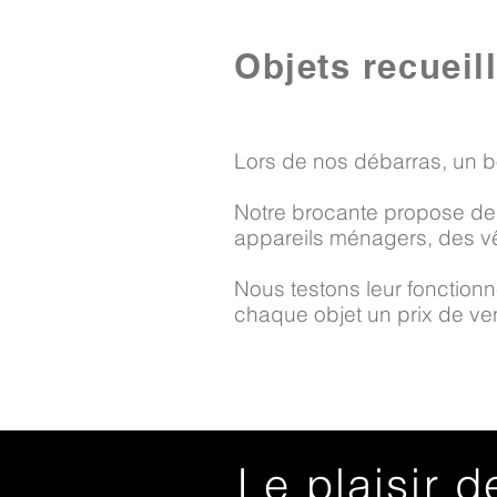
Objets recueil
Lors de nos débarras, un b
Notre brocante propose des
appareils ménagers, des vê
Nous testons leur fonctionne
chaque objet un prix de vent
Le plaisir d