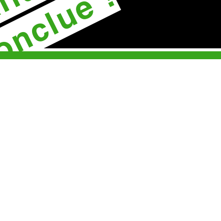
onclue !