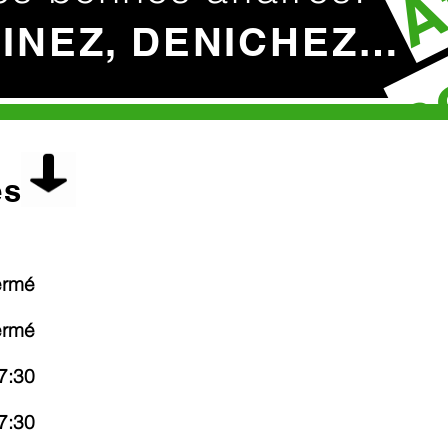
c
HINEZ, DENICHEZ…
es
ermé
ermé
7:30
7:30