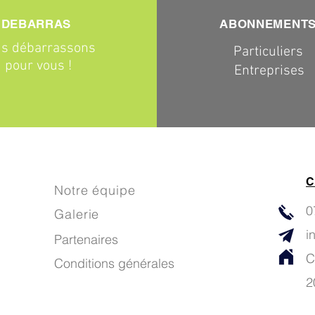
DEBARRAS
ABONNEMENT
s débarrassons
Particuliers
pour vous !
Entreprises
C
Notre équipe
0
Galerie
i
Partenaires
C
Conditions générales
2