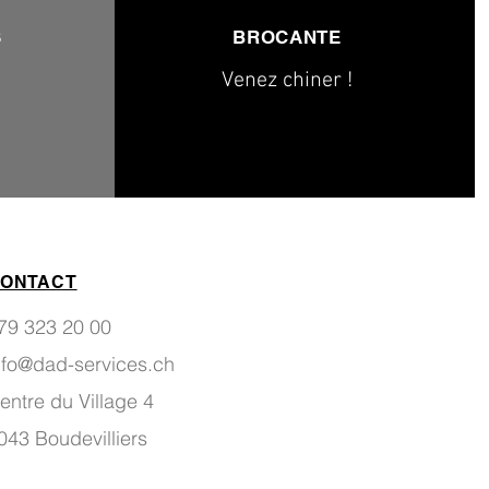
S
BROCANTE
Venez chiner !
ONTACT
79 323 20 00
nfo@dad-services.ch
entre du Village 4
043 Boudevilliers