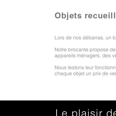
Objets recueil
Lors de nos débarras, un b
Notre brocante propose des
appareils ménagers, des vê
Nous testons leur fonctionne
chaque objet un prix de vent
Le plaisir d