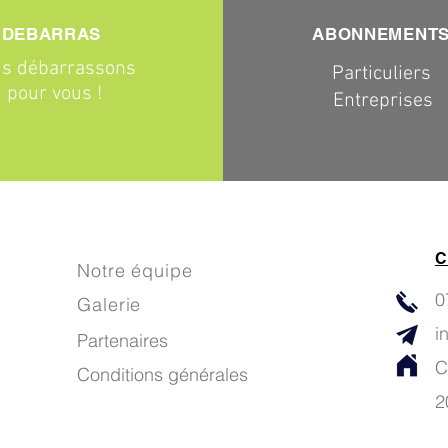
DEBARRAS
ABONNEMENT
s débarrassons
Particuliers
pour vous !
Entreprises
C
Notre équipe
0
Galerie
i
Partenaires
C
Conditions générales
2