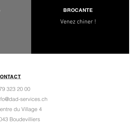
S
BROCANTE
Venez chiner !
ONTACT
79 323 20 00
nfo@dad-services.ch
entre du Village 4
043 Boudevilliers