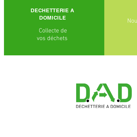
DECHETTERIE A
DOMICILE
Nou
C
ollecte
de
vos déchets