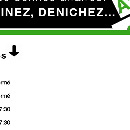
c
HINEZ, DENICHEZ…
es
ermé
ermé
7:30
7:30