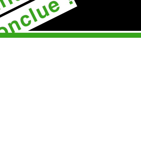
onclue !