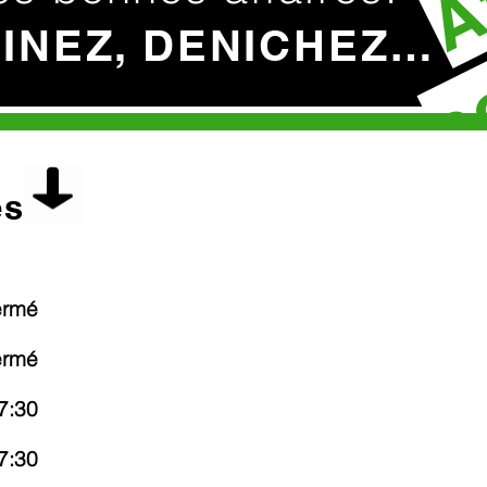
c
HINEZ, DENICHEZ…
es
ermé
ermé
7:30
7:30