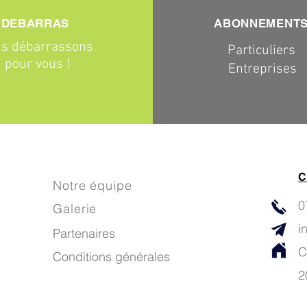
DEBARRAS
ABONNEMENT
s débarrassons
Particuliers
pour vous !
Entreprises
C
Notre équipe
0
Galerie
i
Partenaires
C
Conditions générales
2