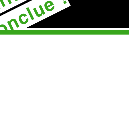
onclue !