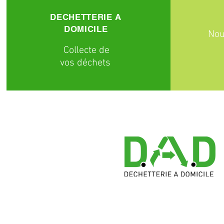
DECHETTERIE A
DOMICILE
Nou
C
ollecte
de
vos déchets