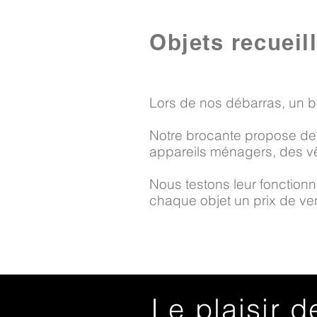
Objets recueil
Lors de nos débarras, un b
Notre brocante propose des
appareils ménagers, des vê
Nous testons leur fonctionne
chaque objet un prix de vent
Le plaisir d