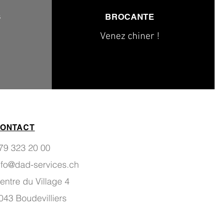
S
BROCANTE
Venez chiner !
ONTACT
79 323 20 00
nfo@dad-services.ch
entre du Village 4
043 Boudevilliers