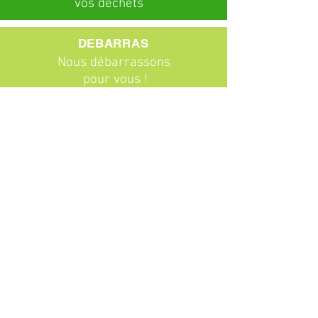
vos déchets
DEBARRAS
Nous débarrassons
pour vous !
ABONNEMENTS
Particuliers
Entreprises
BROCANTE
Venez chiner !