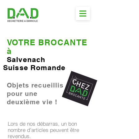
VOTRE BROCANTE
à
Salvenach
Suisse Romande
Objets recueillis
pour une
deuxième vie !
Lors de nos débarras, un bon
nombre d’articles peuvent être
revendus.