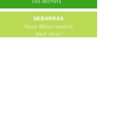
vos déchets
DEBARRAS
Nous débarrassons
pour vous !
ABONNEMENTS
Particuliers
Entreprises
BROCANTE
Venez chiner !