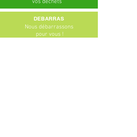
vos déchets
DEBARRAS
Nous débarrassons
pour vous !
ABONNEMENTS
Particuliers
Entreprises
BROCANTE
Venez chiner !