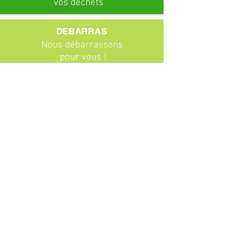
vos déchets
DEBARRAS
Nous débarrassons
pour vous !
ABONNEMENTS
Particuliers
Entreprises
BROCANTE
Venez chiner !