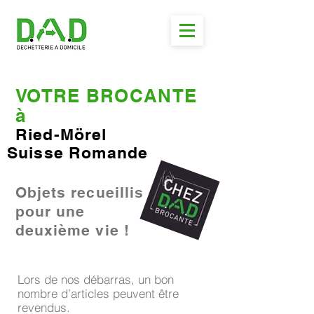
VOTRE BROCANTE
à
Ried-Mörel
Suisse Romande
Objets recueillis
pour une
deuxième vie !
Lors de nos débarras, un bon
nombre d’articles peuvent être
revendus.