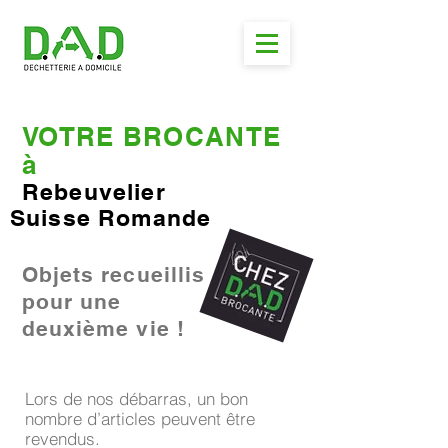
VOTRE BROCANTE
à
Rebeuvelier
Suisse Romande
Objets recueillis
pour une
deuxième vie !
Lors de nos débarras, un bon
nombre d’articles peuvent être
revendus.