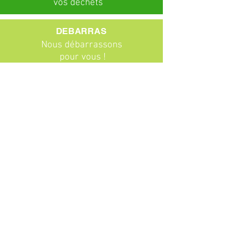
vos déchets
DEBARRAS
Nous débarrassons
pour vous !
ABONNEMENTS
Particuliers
Entreprises
BROCANTE
Venez chiner !