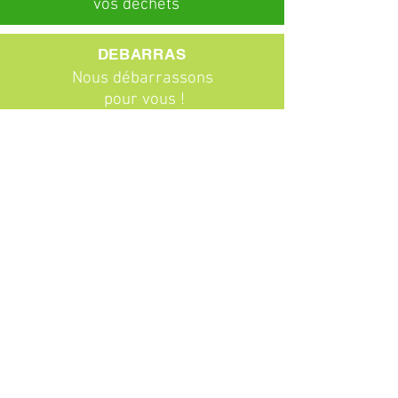
vos déchets
DEBARRAS
Nous débarrassons
pour vous !
ABONNEMENTS
Particuliers
Entreprises
BROCANTE
Venez chiner !