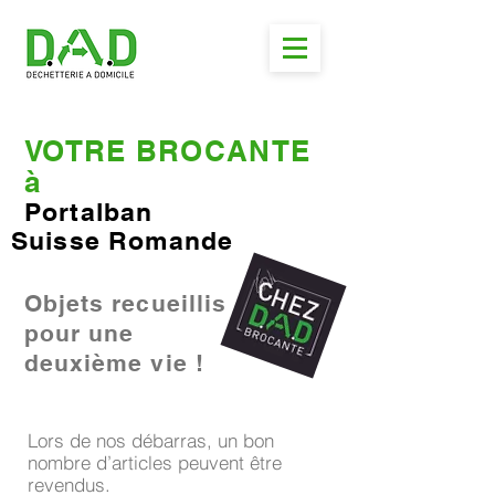
VOTRE BROCANTE
à
Portalban
Suisse Romande
Objets recueillis
pour une
deuxième vie !
Lors de nos débarras, un bon
nombre d’articles peuvent être
revendus.