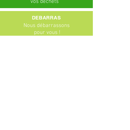
vos déchets
DEBARRAS
Nous débarrassons
pour vous !
ABONNEMENTS
Particuliers
Entreprises
BROCANTE
Venez chiner !