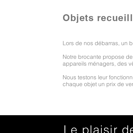
Objets recueil
Lors de nos débarras, un b
Notre brocante propose des
appareils ménagers, des vê
Nous testons leur fonctionne
chaque objet un prix de vent
Le plaisir d