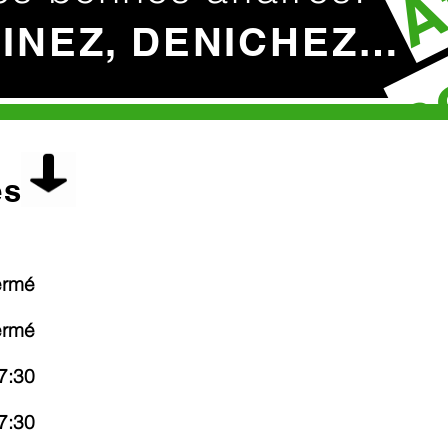
c
HINEZ, DENICHEZ…
es
ermé
ermé
7:30
7:30