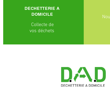
DECHETTERIE A
DOMICILE
Nou
C
ollecte
de
vos déchets