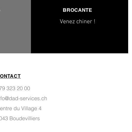
S
BROCANTE
Venez chiner !
ONTACT
79 323 20 00
nfo@dad-services.ch
entre du Village 4
043 Boudevilliers