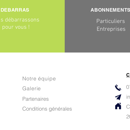
DEBARRAS
ABONNEMENT
s débarrassons
Particuliers
pour vous !
Entreprises
C
Notre équipe
0
Galerie
i
Partenaires
C
Conditions générales
2