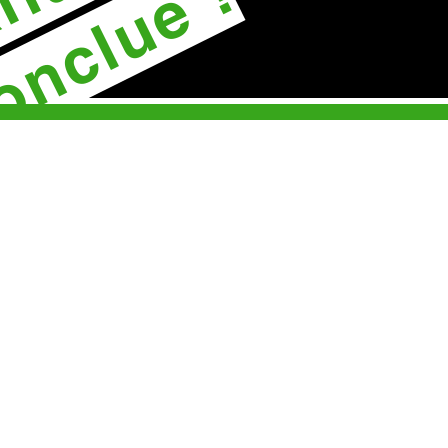
onclue !