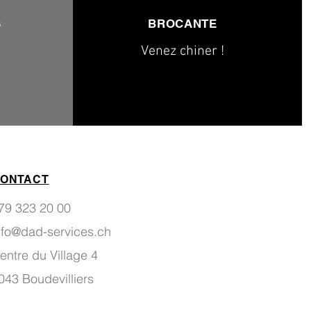
S
BROCANTE
Venez chiner !
ONTACT
79 323 20 00
nfo@dad-services.ch
entre du Village 4
043 Boudevilliers