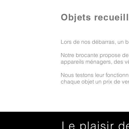
Objets recueil
Lors de nos débarras, un b
Notre brocante propose des
appareils ménagers, des vê
Nous testons leur fonctionne
chaque objet un prix de vent
Le plaisir d