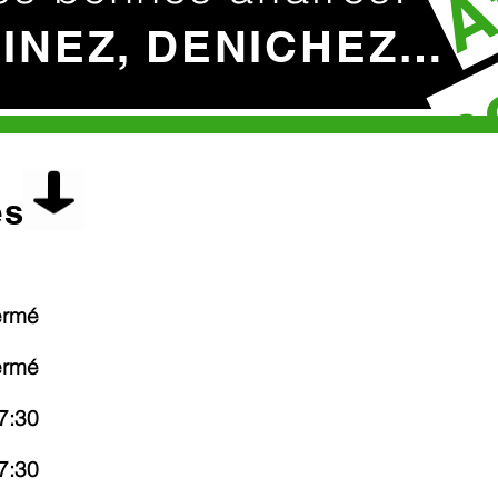
c
HINEZ, DENICHEZ…
es
ermé
ermé
7:30
7:30