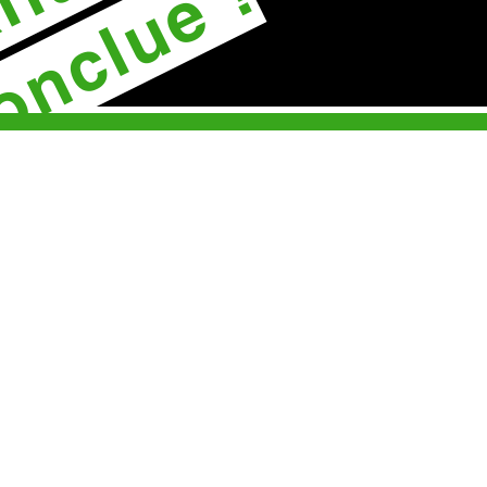
onclue !