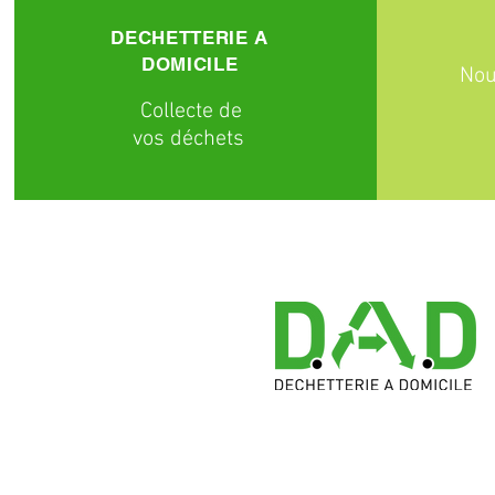
DECHETTERIE A
DOMICILE
Nou
C
ollecte
de
vos déchets