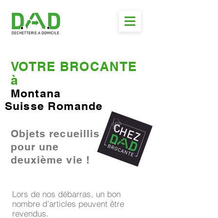
VOTRE BROCANTE
à
Montana
Suisse Romande
Objets recueillis
pour une
deuxième vie !
Lors de nos débarras, un bon
nombre d’articles peuvent être
revendus.