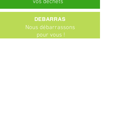
vos déchets
DEBARRAS
Nous débarrassons
pour vous !
ABONNEMENTS
Particuliers
Entreprises
BROCANTE
Venez chiner !