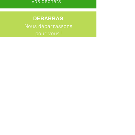
vos déchets
DEBARRAS
Nous débarrassons
pour vous !
ABONNEMENTS
Particuliers
Entreprises
BROCANTE
Venez chiner !