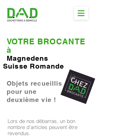
VOTRE BROCANTE
à
Magnedens
Suisse Romande
Objets recueillis
pour une
deuxième vie !
Lors de nos débarras, un bon
nombre d’articles peuvent être
revendus.