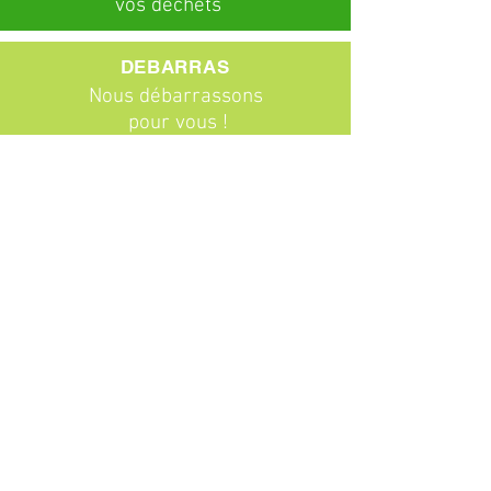
vos déchets
DEBARRAS
Nous débarrassons
pour vous !
ABONNEMENTS
Particuliers
Entreprises
BROCANTE
Venez chiner !