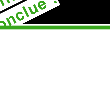
onclue !