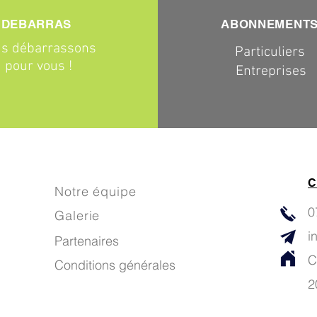
DEBARRAS
ABONNEMENT
s débarrassons
Particuliers
pour vous !
Entreprises
C
Notre équipe
0
Galerie
i
Partenaires
C
Conditions générales
2