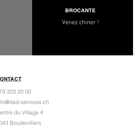
S
BROCANTE
Venez chiner !
ONTACT
79 323 20 00
nfo@dad-services.ch
entre du Village 4
043 Boudevilliers