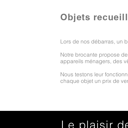
Objets recueil
Lors de nos débarras, un b
Notre brocante propose des
appareils ménagers, des vê
Nous testons leur fonctionne
chaque objet un prix de vent
Le plaisir d