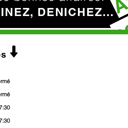
c
HINEZ, DENICHEZ…
es
ermé
ermé
7:30
7:30