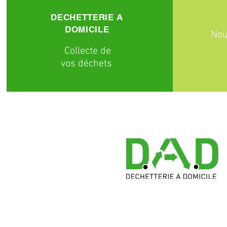
DECHETTERIE A
DOMICILE
Nou
C
ollecte
de
vos déchets