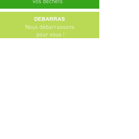
vos déchets
DEBARRAS
Nous débarrassons
pour vous !
ABONNEMENTS
Particuliers
Entreprises
BROCANTE
Venez chiner !