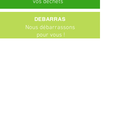
vos déchets
DEBARRAS
Nous débarrassons
pour vous !
ABONNEMENTS
Particuliers
Entreprises
BROCANTE
Venez chiner !