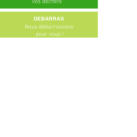
vos déchets
DEBARRAS
Nous débarrassons
pour vous !
ABONNEMENTS
Particuliers
Entreprises
BROCANTE
Venez chiner !