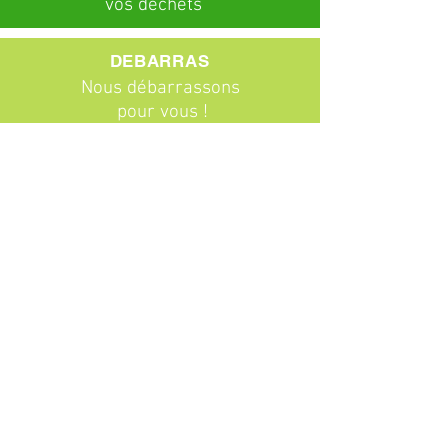
vos déchets
DEBARRAS
Nous débarrassons
pour vous !
ABONNEMENTS
Particuliers
Entreprises
BROCANTE
Venez chiner !