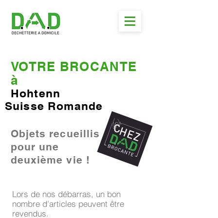
VOTRE BROCANTE
à
Hohtenn
Suisse Romande
Objets recueillis
pour une
deuxième vie !
Lors de nos débarras, un bon
nombre d’articles peuvent être
revendus.