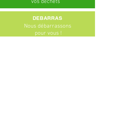
vos déchets
DEBARRAS
Nous débarrassons
pour vous !
ABONNEMENTS
Particuliers
Entreprises
BROCANTE
Venez chiner !