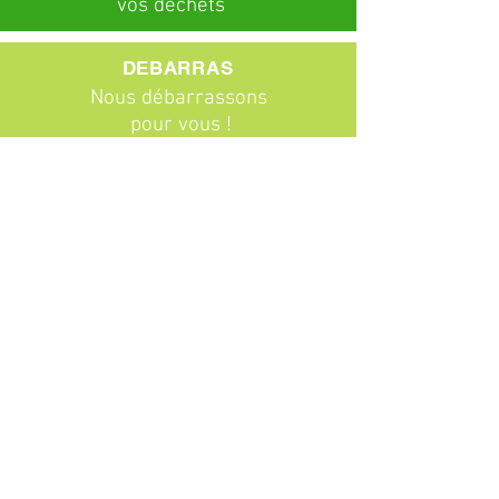
vos déchets
DEBARRAS
Nous débarrassons
pour vous !
ABONNEMENTS
Particuliers
Entreprises
BROCANTE
Venez chiner !