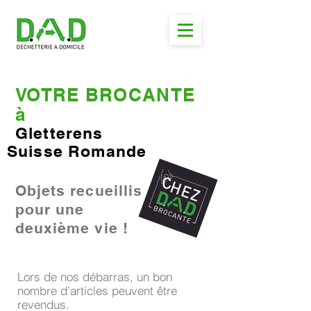
VOTRE BROCANTE
à
Gletterens
Suisse Romande
Objets recueillis
pour une
deuxième vie !
Lors de nos débarras, un bon
nombre d’articles peuvent être
revendus.