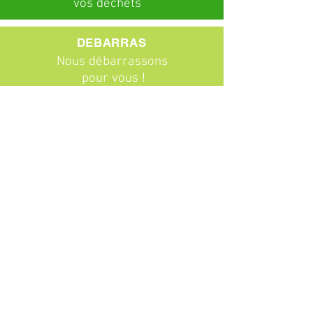
vos déchets
DEBARRAS
Nous débarrassons
pour vous !
ABONNEMENTS
Particuliers
Entreprises
BROCANTE
Venez chiner !