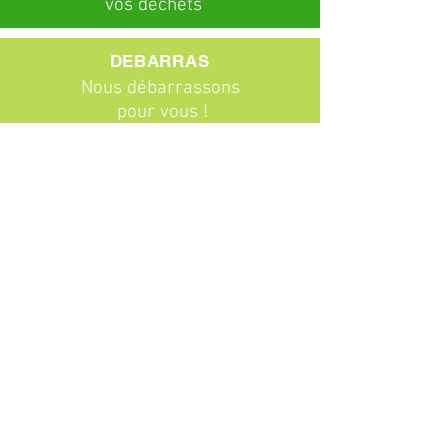
vos déchets
DEBARRAS
Nous débarrassons
pour vous !
ABONNEMENTS
Particuliers
Entreprises
BROCANTE
Venez chiner !