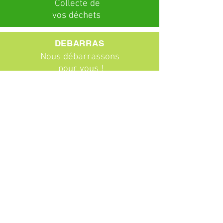
C
ollecte
de
vos déchets
DEBARRAS
Nous débarrassons
pour vous !
ABONNEMENTS
Particuliers
Entreprises
BROCANTE
Venez chiner !