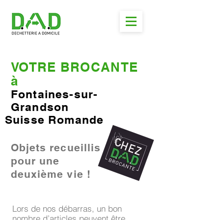
VOTRE BROCANTE
à
Fontaines-sur-
Grandson
Suisse Romande
Objets recueillis
pour une
deuxième vie !
Lors de nos débarras, un bon
nombre d’articles peuvent être