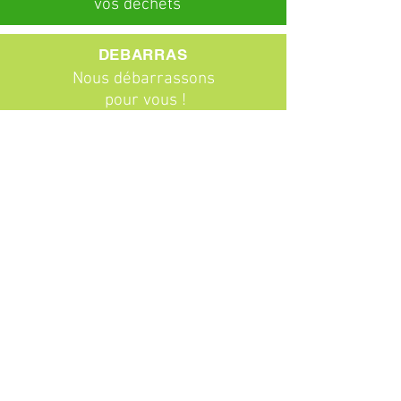
vos déchets
DEBARRAS
Nous débarrassons
pour vous !
ABONNEMENTS
Particuliers
Entreprises
BROCANTE
Venez chiner !