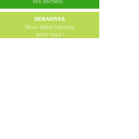
vos déchets
DEBARRAS
Nous débarrassons
pour vous !
ABONNEMENTS
Particuliers
Entreprises
BROCANTE
Venez chiner !