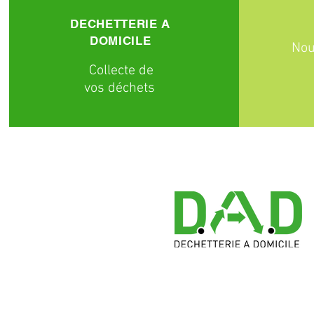
DECHETTERIE A
DOMICILE
Nou
C
ollecte
de
vos déchets