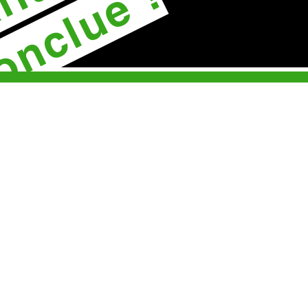
onclue !