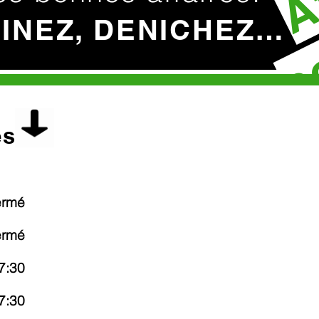
c
HINEZ, DENICHEZ…
es
ermé
ermé
7:30
7:30