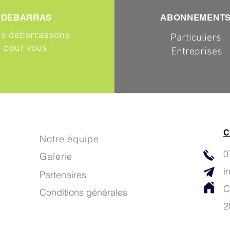
DEBARRAS
ABONNEMENT
s débarrassons
Particuliers
pour vous !
Entreprises
C
Notre équipe
0
Galerie
i
Partenaires
C
Conditions générales
2