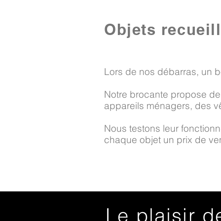
Objets recueil
Lors de nos débarras, un b
Notre brocante propose des
appareils ménagers, des vê
Nous testons leur fonctionne
chaque objet un prix de vent
Le plaisir d