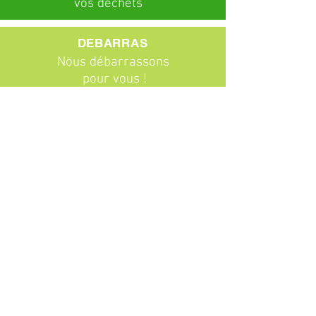
vos déchets
DEBARRAS
Nous débarrassons
pour vous !
ABONNEMENTS
Particuliers
Entreprises
BROCANTE
Venez chiner !