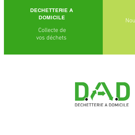
DECHETTERIE A
DOMICILE
Nou
C
ollecte
de
vos déchets