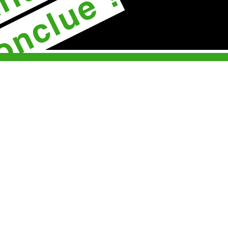
onclue !