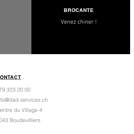
S
BROCANTE
Venez chiner !
ONTACT
79 323 20 00
nfo@dad-services.ch
entre du Village 4
043 Boudevilliers