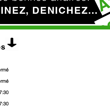
c
HINEZ, DENICHEZ…
es
ermé
ermé
7:30
7:30