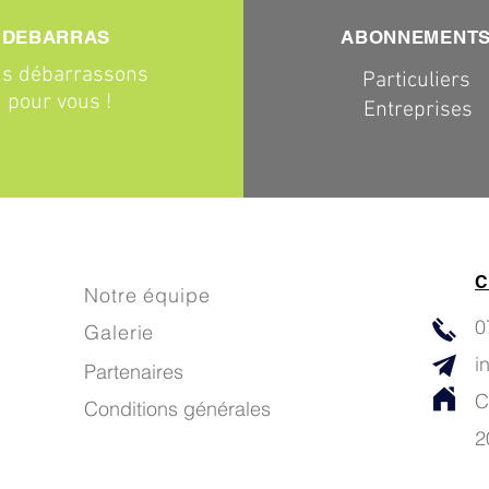
DEBARRAS
ABONNEMENT
s débarrassons
Particuliers
pour vous !
Entreprises
C
Notre équipe
0
Galerie
i
Partenaires
C
Conditions générales
2