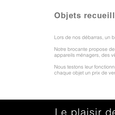
Objets recueil
Lors de nos débarras, un b
Notre brocante propose des
appareils ménagers, des vê
Nous testons leur fonctionne
chaque objet un prix de vent
Le plaisir d