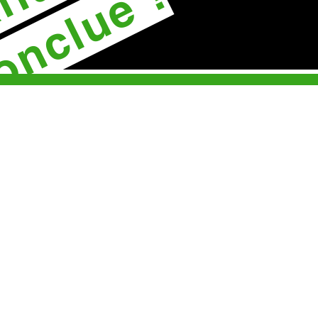
onclue !