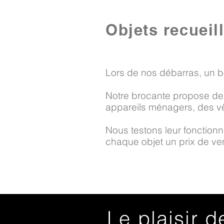
Objets recueil
Lors de nos débarras, un b
Notre brocante propose des
appareils ménagers, des vê
Nous testons leur fonctionne
chaque objet un prix de vent
Le plaisir d