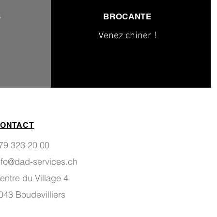
S
BROCANTE
Venez chiner !
ONTACT
79 323 20 00
nfo@dad-services.ch
entre du Village 4
043 Boudevilliers