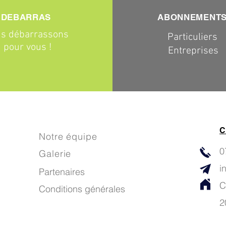
DEBARRAS
ABONNEMENT
s débarrassons
Particuliers
pour vous !
Entreprises
C
Notre équipe
0
Galerie
i
Partenaires
C
Conditions générales
2