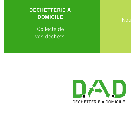
DECHETTERIE A
DOMICILE
Nou
C
ollecte
de
vos déchets