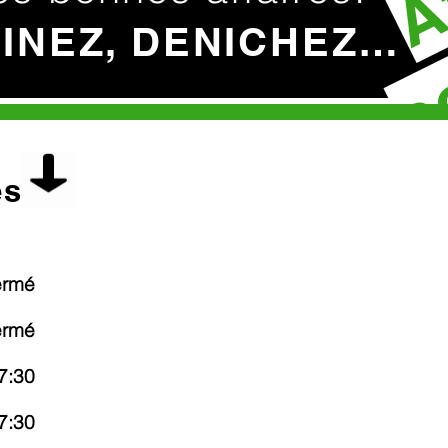
c
HINEZ, DENICHEZ…
es
ermé
ermé
7:30
7:30